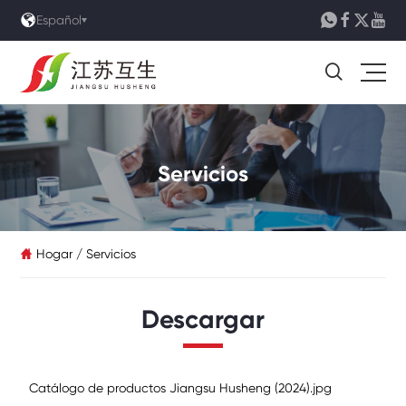





Español

Servicios
Hogar
/
Servicios

Descargar
Catálogo de productos Jiangsu Husheng (2024).jpg