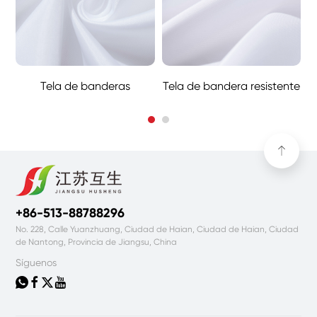
Tela de banderas
Tela de bandera resistente
+86-513-88788296
No. 228, Calle Yuanzhuang, Ciudad de Haian, Ciudad de Haian, Ciudad
de Nantong, Provincia de Jiangsu, China
Síguenos



