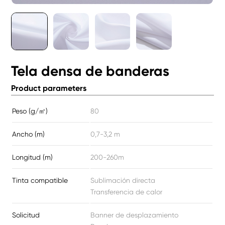
Tela densa de banderas
Product parameters
Peso (g/㎡)
80
Ancho (m)
0,7-3,2 m
Longitud (m)
200-260m
Tinta compatible
Sublimación directa
Transferencia de calor
Solicitud
Banner de desplazamiento