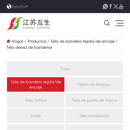





Español

Hogar
/
Productos
/
Tela de bandera tejida/de encaje
/

Tela densa de banderas
Todo
Tela de bandera tejida/de
Tejido de bloqueo
encaje
Tela Oxford
Tela de punto de trama
Satén
Tela translúcida