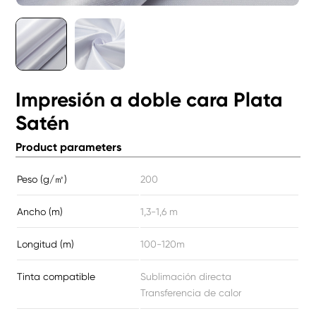
Impresión a doble cara Plata
Satén
Product parameters
Peso (g/㎡)
200
Ancho (m)
1,3-1,6 m
Longitud (m)
100-120m
Tinta compatible
Sublimación directa
Transferencia de calor