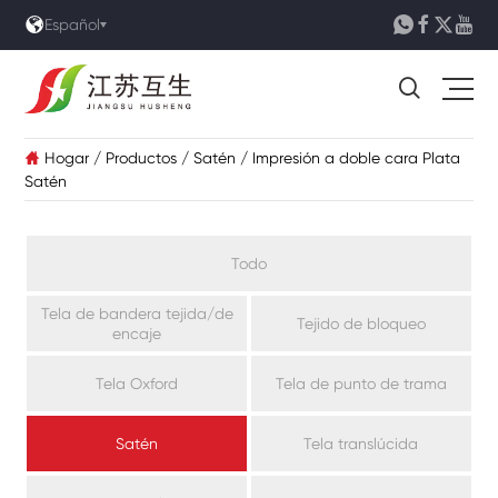





Español

Hogar
/
Productos
/
Satén
/
Impresión a doble cara Plata

Satén
Todo
Tela de bandera tejida/de
Tejido de bloqueo
encaje
Tela Oxford
Tela de punto de trama
Satén
Tela translúcida