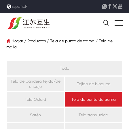





Español

Hogar
/
Productos
/
Tela de punto de trama
/
Tela de

malla
Todo
Tela de bandera tejida/de
Tejido de bloqueo
encaje
Tela Oxford
Tela de punto de trama
Satén
Tela translúcida